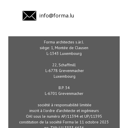
info@forma.lu
Forma architectes s.àr.l.
siège:
1, Montée de Clausen
L-1343 Luxembourg
22, Schaffmill
L-6778 Grevenmacher
Luxembourg
B.P. 34
L-6701 Grevenmacher
société à responsabilité limitée
inscrit à l'ordre d'architecte et ingénieurs
OAI sous le numéro AP/11394 et UP/11395
constitution de la société Forma le 11 octobre 2023
no. TVA: LU 3533 6636